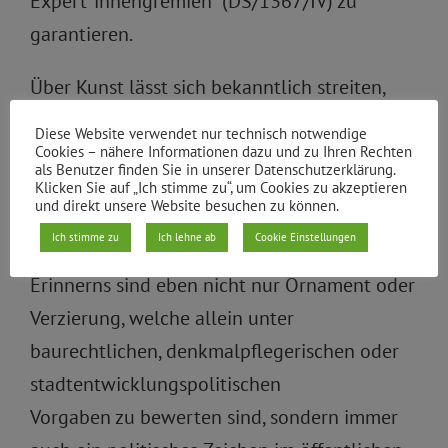
Expert*innengremien“ (DS/1367/IV) zu
garantieren.
Über Kunst lässt sich bekanntlich streiten,
und ob ein künstlerisches Objekt seinem
Diese Website verwendet nur technisch notwendige
Anliegen gerecht wird, obliegt in erster Linie
Cookies – nähere Informationen dazu und zu Ihren Rechten
als Benutzer finden Sie in unserer Datenschutzerklärung.
der persönlichen Betrachtung. Doch Kunst
Klicken Sie auf „Ich stimme zu“, um Cookies zu akzeptieren
und direkt unsere Website besuchen zu können.
am Bau oder im öffentlichen Raum und mehr
Ich stimme zu
Ich lehne ab
Cookie Einstellungen
noch jede Form öffentlichen Gedenkens oder
Erinnerns sind eben nicht nur Ornament oder
Verzierung, welche allein unter
baurechtlichen, denkmalpflegerischen oder
stadtentwicklungspolitischen
Vorgaben zu bewerten sind, sondern immer