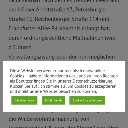
nicht zeitnah nach dem es von dem Leerstand
der Häuser Arndtstraße 13, Petersburger
Straße 16, Reichenberger Straße 114 und
Frankfurter Allee 84 Kenntnis erlangt hat,
durch ordnungsrechtliche Maßnahmen (wie
z.B. durch
Verwaltungszwang oder der nun möglichen
treuhänderischen (Zwangs-)Verwaltung),
Diese Website verwendet nur technisch notwendige
diese Häuser wieder dem Wohnungsmarkt
Cookies – nähere Informationen dazu und zu Ihren Rechten
als Benutzer finden Sie in unserer Datenschutzerklärung.
zugeführt?
Klicken Sie auf „Ich stimme zu“, um Cookies zu akzeptieren
und direkt unsere Website besuchen zu können.
5. Wieso gestattet es das Bezirksamt, dass
Ich stimme zu
Ich lehne ab
Cookie Einstellungen
nach der Erteilung von Baugenehmigung für
die Wiederwohnbarmachung von