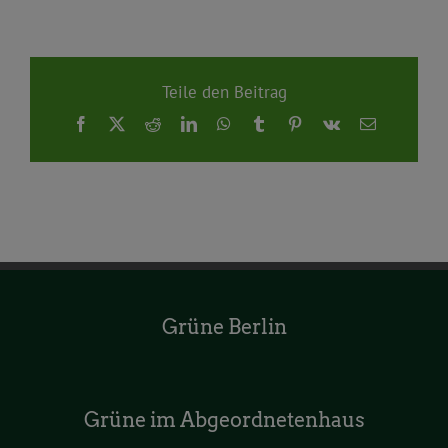
Teile den Beitrag
Facebook
X
Reddit
LinkedIn
WhatsApp
Tumblr
Pinterest
Vk
E-
Mail
Grüne Berlin
Grüne im Abgeordnetenhaus