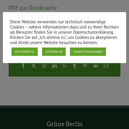
PDF zur Drucksache
Diese Website verwendet nur technisch notwendige
Von
|
22.05.2019
Cookies – nähere Informationen dazu und zu Ihren Rechten
als Benutzer finden Sie in unserer Datenschutzerklärung.
Klicken Sie auf „Ich stimme zu“, um Cookies zu akzeptieren
und direkt unsere Website besuchen zu können.
Ich stimme zu
Ich lehne ab
Cookie Einstellungen
Teile den Beitrag
Facebook
X
Reddit
LinkedIn
WhatsApp
Tumblr
Pinterest
Vk
E-
Mail
Grüne Berlin