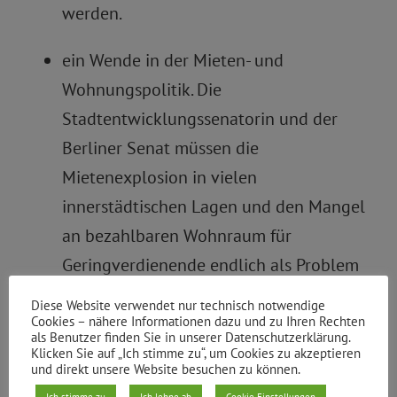
werden.
ein Wende in der Mieten- und
Wohnungspolitik. Die
Stadtentwicklungssenatorin und der
Berliner Senat müssen die
Mietenexplosion in vielen
innerstädtischen Lagen und den Mangel
an bezahlbaren Wohnraum für
Geringverdienende endlich als Problem
für die Betroffenen und den sozialen
Diese Website verwendet nur technisch notwendige
Zusammenhalt der Stadt begreifen. Es ist
Cookies – nähere Informationen dazu und zu Ihren Rechten
als Benutzer finden Sie in unserer Datenschutzerklärung.
höchste Zeit, dass auf Landesebene alle
Klicken Sie auf „Ich stimme zu“, um Cookies zu akzeptieren
und direkt unsere Website besuchen zu können.
bestehenden Möglichkeiten