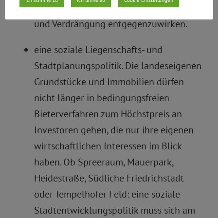
Ich stimme zu
Ich lehne ab
Cookie Einstellungen
ausgeschöpft werden, um Mietwucher
und Verdrängung entgegenzuwirken.
eine soziale Liegenschafts- und
Stadtplanungspolitik. Die landeseigenen
Grundstücke und Immobilien dürfen
nicht länger in bedingungsfreien
Bieterverfahren zum Höchstpreis an
Investoren gehen, die nur ihre eigenen
wirtschaftlichen Interessen im Blick
haben. Ob Spreeraum, Mauerpark,
Heidestraße, Südliche Friedrichstadt
oder Tempelhofer Feld: eine soziale
Stadtentwicklungspolitik muss sich am