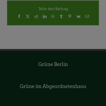
Teile den Beitrag
Facebook
X
Reddit
LinkedIn
WhatsApp
Tumblr
Pinterest
Vk
E-
Mail
Grüne Berlin
Grüne im Abgeordnetenhaus