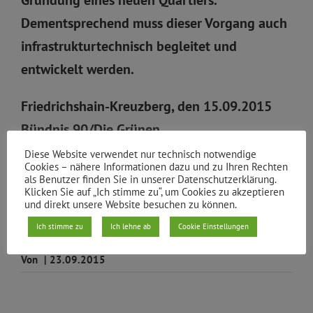
Dementsprechend muss dieser Vorgang auch
infrastrukturtechnisch begleitet und
entwickelt werden.
Friedrichshain-Kreuzberg, den 15.09.2015
Bündnis 90/Die Grünen
Antragstellerin: Fadime Topac
Diese Website verwendet nur technisch notwendige
Cookies – nähere Informationen dazu und zu Ihren Rechten
als Benutzer finden Sie in unserer Datenschutzerklärung.
Dateien
Klicken Sie auf „Ich stimme zu“, um Cookies zu akzeptieren
und direkt unsere Website besuchen zu können.
Flucht-Unterkunft – Infrastruktur
Ich stimme zu
Ich lehne ab
Cookie Einstellungen
Von
|
23.09.2015