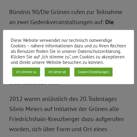
Bündnis 90/Die Grünen rufen zur Teilnahme
an zwei Gedenkveranstaltungen auf:
Die
Berliner Antifa veranstaltet am Donnerstag,
Diese Website verwendet nur technisch notwendige
21.11., um 17 Uhr eine Mahnwache und am
Cookies – nähere Informationen dazu und zu Ihren Rechten
als Benutzer finden Sie in unserer Datenschutzerklärung.
Samstag, 23.11., um 15 Uhr eine
Klicken Sie auf „Ich stimme zu“, um Cookies zu akzeptieren
Demonstration. Treffpunkt ist jeweils der U-
und direkt unsere Website besuchen zu können.
Bahnhof Samariterstraße. Weitere
Ich stimme zu
Ich lehne ab
Cookie Einstellungen
Informationen
hier
.
2012 waren anlässlich des 20. Todestages
Silvio Meiers auf Initiative der Grünen alle
Friedrichshain-Kreuzberger dazu aufgerufen
worden, sich über Form und Ort eines