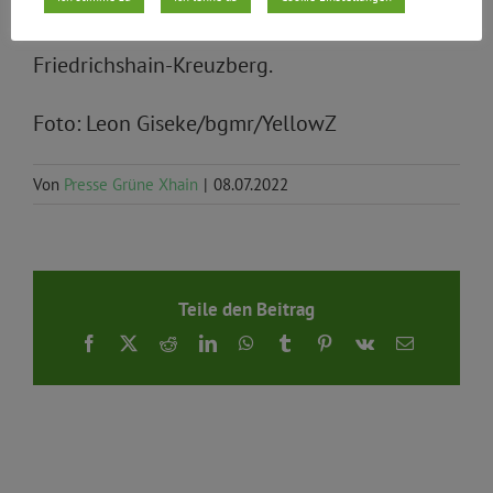
Sprecher der Grünen BVV-Fraktion in
Friedrichshain-Kreuzberg.
Foto: Leon Giseke/bgmr/YellowZ
Von
Presse Grüne Xhain
|
08.07.2022
Teile den Beitrag
Facebook
X
Reddit
LinkedIn
WhatsApp
Tumblr
Pinterest
Vk
E-
Mail