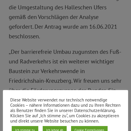
die Umgestaltung des Halleschen Ufers
gemäß den Vorschlägen der Analyse
gefordert. Der Antrag wurde am 16.06.2021
beschlossen.
„Der barrierefreie Umbau zugunsten des Fuß-
und Radverkehrs ist ein weiterer wichtiger
Baustein zur Verkehrswende in
Friedrichshain-Kreuzberg. Wir freuen uns sehr
über die Förderungszusage des Bundes. Sie
ist ein Erfolg für unseren Bezirk, ein Beitrag
Diese Website verwendet nur technisch notwendige
Cookies – nähere Informationen dazu und zu Ihren Rechten
zu Klimaschutz und Entsiegelung und ein
als Benutzer finden Sie in unserer Datenschutzerklärung.
Klicken Sie auf „Ich stimme zu“, um Cookies zu akzeptieren
Gewinn für die Lebensqualität der
und direkt unsere Website besuchen zu können.
Xhainer*innen“, kommentiert Pascal Striebel,
Ich stimme zu
Ich lehne ab
Cookie Einstellungen