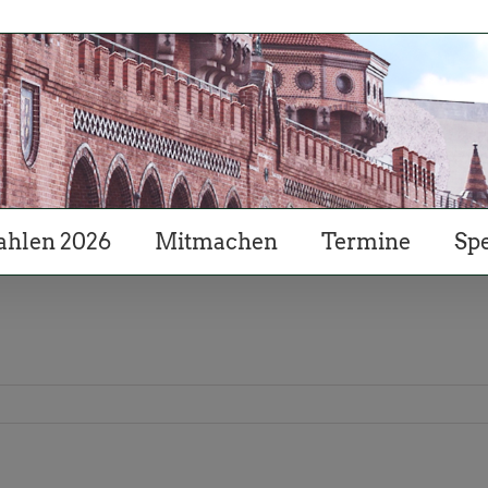
hlen 2026
Mitmachen
Termine
Sp