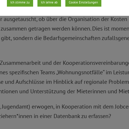
Ich stimme zu
Ich lehne ab
Cookie Einstellungen
 nach der Sitzung im Stadtplanungsauschuss vom
 ausgetauscht, ob über die Organisation der Kosten 
r zusammen getragen werden können. Dies ist momenta
 gibt, sondern die Bedarfsgemeinschaften zufallsgene
r Zusammenarbeit und der Kooperationsvereinbarun
nes spezifischen Teams „Wohnungsnotfälle“ im Leistun
e und Aufschlüsse im Hinblick auf regionale Proble
entionen und Unterstützung der Mieterinnen und Miet
t, Jugendamt) erwogen, in Kooperation mit dem Jobc
iehern*innen in einer Datenbank zu erfassen?