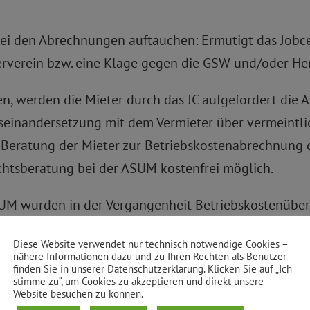
bei den Abrechnungen auftauchen: Ermutigt das Jobce
erverein bzw. eine Klage gegen die GSW und/oder H
n, werden die Mieter durch das JC aufgefordert die 
useinandersetzung mit dem Vermieter über vermeintli
ine Beratung der Mieter zur Betriebskostenabrechnung
tsberatung bei der ASUM kostenfrei möglich.
SUM wurden in der Vergangenheit Betriebskostenüber
fung mit umfangreicher Stellungnahme zur Betriebsk
Diese Website verwendet nur technisch notwendige Cookies –
cht mehr durchgeführt. Im Ergebnis musste festgestel
nähere Informationen dazu und zu Ihren Rechten als Benutzer
finden Sie in unserer Datenschutzerklärung. Klicken Sie auf „Ich
ßsiedlungen fallen die Betriebskosten auf Grund de
stimme zu“, um Cookies zu akzeptieren und direkt unsere
Website besuchen zu können.