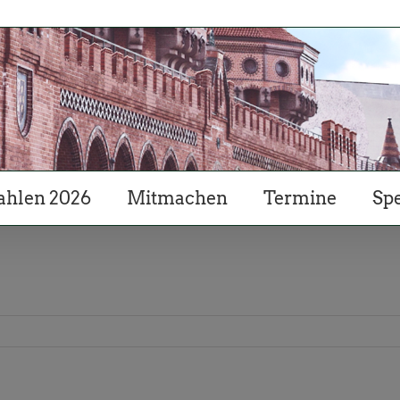
hlen 2026
Mitmachen
Termine
Sp