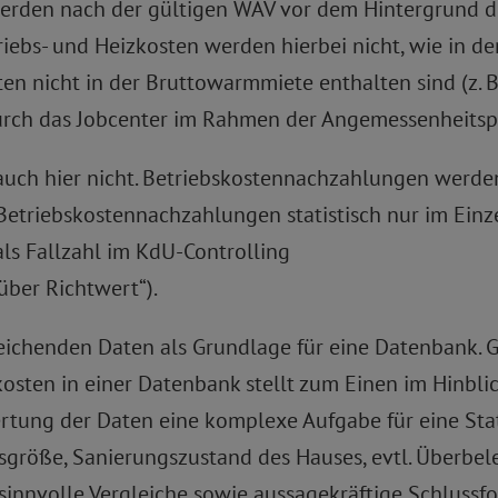
 werden nach der gültigen WAV vor dem Hintergrund 
iebs- und Heizkosten werden hierbei nicht, wie in d
sten nicht in der Bruttowarmmiete enthalten sind (z. 
rch das Jobcenter im Rahmen der Angemessenheitsp
h auch hier nicht. Betriebskostennachzahlungen werd
Betriebskostennachzahlungen statistisch nur im Einz
als Fallzahl im KdU-Controlling
über Richtwert“).
ichenden Daten als Grundlage für eine Datenbank. Gle
kosten in einer Datenbank stellt zum Einen im Hinbli
tung der Daten eine komplexe Aufgabe für eine Stat
röße, Sanierungszustand des Hauses, evtl. Überbele
innvolle Vergleiche sowie aussagekräftige Schluss