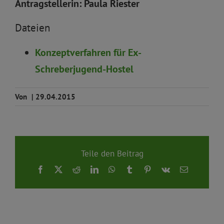
Antragstellerin: Paula Riester
Dateien
Konzeptverfahren für Ex-
Schreberjugend-Hostel
Von
|
29.04.2015
Teile den Beitrag
Facebook
X
Reddit
LinkedIn
WhatsApp
Tumblr
Pinterest
Vk
E-
Mail