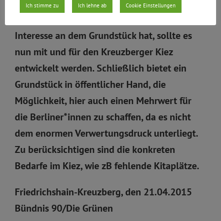
nichts.
Ich stimme zu
Ich lehne ab
Cookie Einstellungen
In der Annahme, dass das LaGeSo kein
Interesse an dem Grundstück hat, sollte es
nun mit und für den Kreuzberger Kiez
entwickelt werden. Schließlich bietet ein
Grundstück in öffentlicher Hand, die
Möglichkeit, hier auch einen Mehrwert für
die Berliner*innen zu schaffen, da es nicht
dem enormen Verwertungsdruck unterliegt.
Zu berücksichtigen sind die konkreten
Bedarfe im Kiez, wie zB fehlende Kitaplätze.
Friedrichshain-Kreuzberg, den 21.04.2015
Bündnis 90/Die Grünen