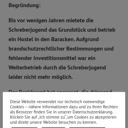
Begründung:
Bis vor wenigen Jahren mietete die
Schreberjugend das Grundstück und betrieb
ein Hostel in den Baracken. Aufgrund
brandschutzrechtlicher Bestimmungen und
fehlender Investitionsmittel war ein
Weiterbetrieb durch die Schreberjugend
leider nicht mehr möglich.
Das Bezirksamt hat angeregt, die dringend
benötigten Flüchtlingsunterkünfte – nach
Diese Website verwendet nur technisch notwendige
Cookies – nähere Informationen dazu und zu Ihren Rechten
Ertüchtigung der Häuser durch das
als Benutzer finden Sie in unserer Datenschutzerklärung.
Klicken Sie auf „Ich stimme zu“, um Cookies zu akzeptieren
zuständige LaGeSo – zu schaffen. Passiert ist
und direkt unsere Website besuchen zu können.