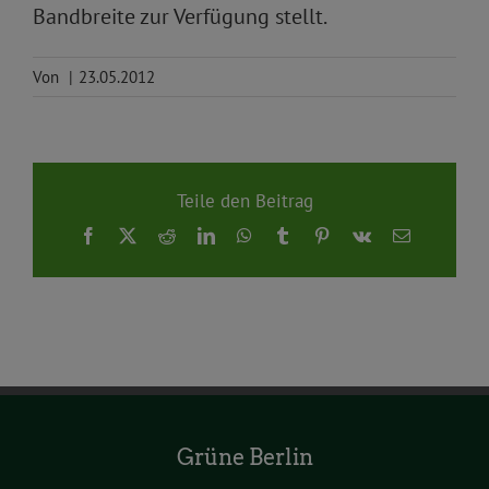
Bandbreite zur Verfügung stellt.
Von
|
23.05.2012
Teile den Beitrag
Facebook
X
Reddit
LinkedIn
WhatsApp
Tumblr
Pinterest
Vk
E-
Mail
Grüne Berlin