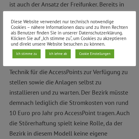
ist auch der Ansatz der Freifunker. Bereits in
der letzten Legislaturperiode hatten die
Diese Website verwendet nur technisch notwendige
Grünen daher im Bezirksparlament
Cookies – nähere Informationen dazu und zu Ihren Rechten
als Benutzer finden Sie in unserer Datenschutzerklärung.
durchgesetzt, die Initiative durch den Ausbau
Klicken Sie auf „Ich stimme zu“, um Cookies zu akzeptieren
und direkt unsere Website besuchen zu können.
ihres Netzes zu unterstützen.
Ich stimme zu
Ich lehne ab
Cookie Einstellungen
Die Freifunker haben angekündigt, die
Technik für die AccessPoints zur Verfügung zu
stellen sowie die Anlagen selbst zu
installieren und zu warten. Der Bezirk müsste
demnach lediglich die Stromkosten von rund
10 Euro pro Jahr pro AccessPoint tragen. Auch
die Störerhaftung spielt keine Rolle, da der
Bezirk in diesem Modell keine eigene