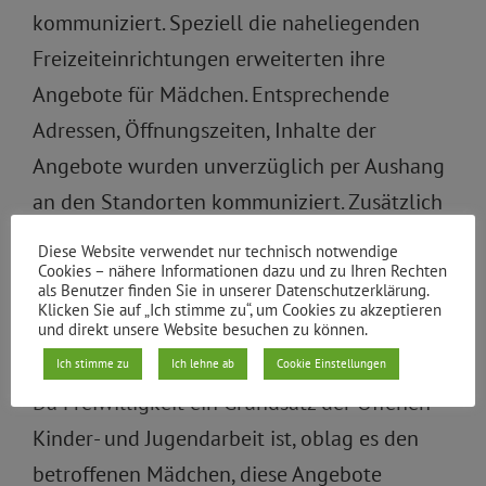
kommuniziert. Speziell die naheliegenden
Freizeiteinrichtungen erweiterten ihre
Angebote für Mädchen. Entsprechende
Adressen, Öffnungszeiten, Inhalte der
Angebote wurden unverzüglich per Aushang
an den Standorten kommuniziert. Zusätzlich
hatten z.B. die Mitarbeitenden der
Diese Website verwendet nur technisch notwendige
Einrichtung „Phantalisa“ die Möglichkeit, ihre
Cookies – nähere Informationen dazu und zu Ihren Rechten
als Benutzer finden Sie in unserer Datenschutzerklärung.
Besucherinnen auf die Angebote / Aushänge
Klicken Sie auf „Ich stimme zu“, um Cookies zu akzeptieren
und direkt unsere Website besuchen zu können.
aufmerksam zu machen.
Ich stimme zu
Ich lehne ab
Cookie Einstellungen
Da Freiwilligkeit ein Grundsatz der Offenen
Kinder- und Jugendarbeit ist, oblag es den
betroffenen Mädchen, diese Angebote