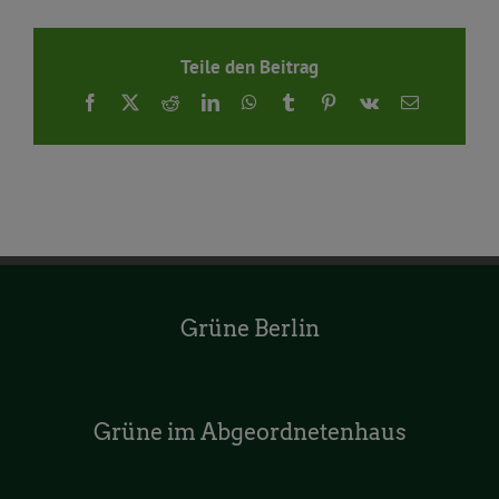
Teile den Beitrag
Facebook
X
Reddit
LinkedIn
WhatsApp
Tumblr
Pinterest
Vk
E-
Mail
Grüne Berlin
Grüne im Abgeordnetenhaus