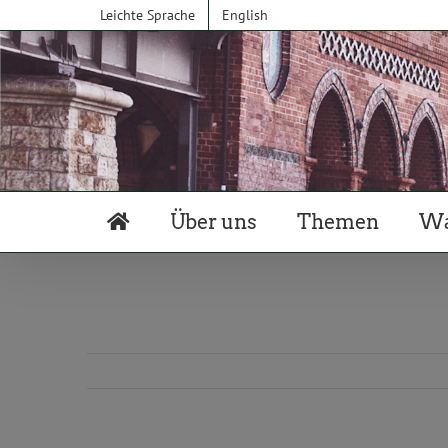
Zum
Leichte Sprache
English
Inhalt
springen
Über uns
Themen
Wa