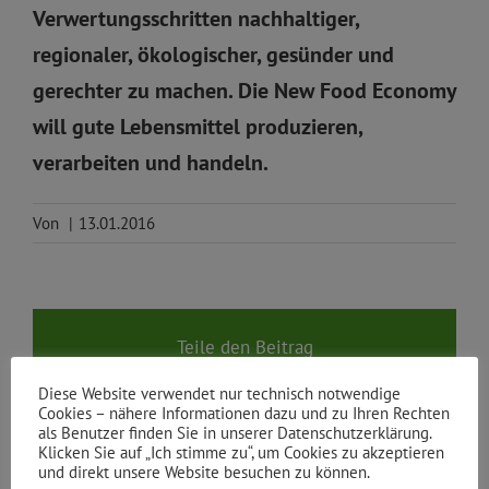
Verwertungsschritten nachhaltiger,
regionaler, ökologischer, gesünder und
gerechter zu machen. Die New Food Economy
will gute Lebensmittel produzieren,
verarbeiten und handeln.
Von
|
13.01.2016
Teile den Beitrag
Facebook
X
Reddit
LinkedIn
WhatsApp
Tumblr
Pinterest
Vk
E-
Diese Website verwendet nur technisch notwendige
Mail
Cookies – nähere Informationen dazu und zu Ihren Rechten
als Benutzer finden Sie in unserer Datenschutzerklärung.
Klicken Sie auf „Ich stimme zu“, um Cookies zu akzeptieren
und direkt unsere Website besuchen zu können.