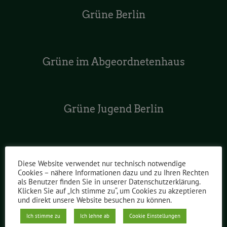
Grüne Berlin
Grüne im Abgeordnetenhaus
Grüne Jugend Berlin
Grüne Bundesverband
Diese Website verwendet nur technisch notwendige
Cookies – nähere Informationen dazu und zu Ihren Rechten
als Benutzer finden Sie in unserer Datenschutzerklärung.
Klicken Sie auf „Ich stimme zu“, um Cookies zu akzeptieren
und direkt unsere Website besuchen zu können.
Grüne Europa
Ich stimme zu
Ich lehne ab
Cookie Einstellungen