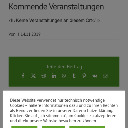
Kommende Veranstaltungen
<li>Keine Veranstaltungen an diesem Ort</li>
Von
|
14.11.2019
Teile den Beitrag
Facebook
X
Reddit
LinkedIn
WhatsApp
Tumblr
Pinterest
Vk
E-
Mail
Diese Website verwendet nur technisch notwendige
Cookies – nähere Informationen dazu und zu Ihren Rechten
als Benutzer finden Sie in unserer Datenschutzerklärung.
Klicken Sie auf „Ich stimme zu“, um Cookies zu akzeptieren
und direkt unsere Website besuchen zu können.