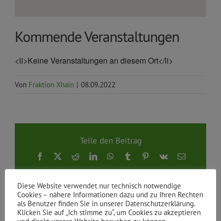
Kommende Veranstaltungen
<li>Keine Veranstaltungen an diesem Ort</li>
Von
Fraktion Xhain
|
08.09.2022
Teile den Beitrag
Facebook
X
Reddit
LinkedIn
WhatsApp
Tumblr
Pinterest
Vk
E-
Mail
Diese Website verwendet nur technisch notwendige
Cookies – nähere Informationen dazu und zu Ihren Rechten
als Benutzer finden Sie in unserer Datenschutzerklärung.
Klicken Sie auf „Ich stimme zu“, um Cookies zu akzeptieren