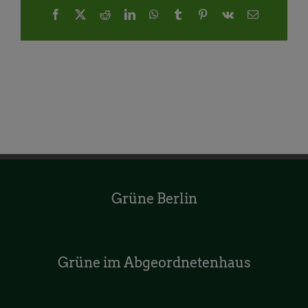
Facebook
X
Reddit
LinkedIn
WhatsApp
Tumblr
Pinterest
Vk
E-
Mail
Grüne Berlin
Grüne im Abgeordnetenhaus