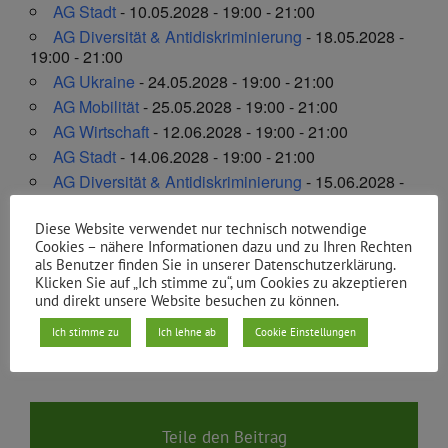
AG Stadt
- 10.05.2028 - 19:00 - 21:00
AG Diversität & Antidiskriminierung
- 18.05.2028 -
19:00 - 21:00
AG Ukraine
- 24.05.2028 - 19:00 - 21:00
AG Mobilität
- 25.05.2028 - 19:00 - 21:00
AG Wirtschaft
- 12.06.2028 - 19:00 - 21:00
AG Stadt
- 14.06.2028 - 19:00 - 21:00
AG Diversität & Antidiskriminierung
- 15.06.2028 -
19:00 - 21:00
Diese Website verwendet nur technisch notwendige
5
Cookies – nähere Informationen dazu und zu Ihren Rechten
1
2
3
4
6
7
als Benutzer finden Sie in unserer Datenschutzerklärung.
Klicken Sie auf „Ich stimme zu“, um Cookies zu akzeptieren
und direkt unsere Website besuchen zu können.
Von
Jenny Laube
|
31.10.2022
Ich stimme zu
Ich lehne ab
Cookie Einstellungen
Teile den Beitrag