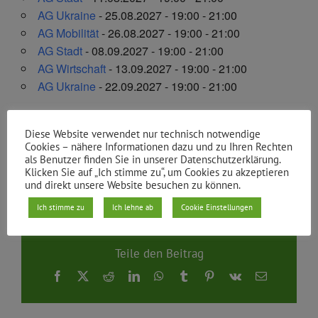
AG Ukraine
- 25.08.2027 - 19:00 - 21:00
AG Mobilität
- 26.08.2027 - 19:00 - 21:00
AG Stadt
- 08.09.2027 - 19:00 - 21:00
AG Wirtschaft
- 13.09.2027 - 19:00 - 21:00
AG Ukraine
- 22.09.2027 - 19:00 - 21:00
3
1
2
4
5
6
7
Diese Website verwendet nur technisch notwendige
Cookies – nähere Informationen dazu und zu Ihren Rechten
als Benutzer finden Sie in unserer Datenschutzerklärung.
Klicken Sie auf „Ich stimme zu“, um Cookies zu akzeptieren
Von
Jenny Laube
|
31.10.2022
und direkt unsere Website besuchen zu können.
Ich stimme zu
Ich lehne ab
Cookie Einstellungen
Teile den Beitrag
Facebook
X
Reddit
LinkedIn
WhatsApp
Tumblr
Pinterest
Vk
E-
Mail