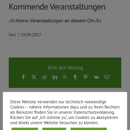
Kommende Veranstaltungen
<li>Keine Veranstaltungen an diesem Ort</li>
Von
|
19.09.2017
Teile den Beitrag
Facebook
X
Reddit
LinkedIn
WhatsApp
Tumblr
Pinterest
Vk
E-
Mail
Diese Website verwendet nur technisch notwendige
Cookies – nähere Informationen dazu und zu Ihren Rechten
als Benutzer finden Sie in unserer Datenschutzerklärung.
Klicken Sie auf „Ich stimme zu“, um Cookies zu akzeptieren
und direkt unsere Website besuchen zu können.