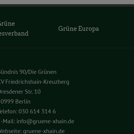
Grüne
Grüne Europa
esverband
Bündnis 90/Die Grünen
V Friedrichshain-Kreuzberg
resdener Str. 10
10999 Berlin
elefon:
030 614 314 6
E-Mail:
info@gruene-xhain.de
Webseite:
gruene-xhain.de