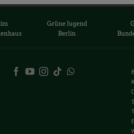
 im
Grüne Jugend
tenhaus
Berlin
Bund
K
D
T