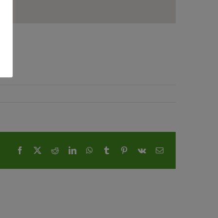
Facebook
X
Reddit
LinkedIn
WhatsApp
Tumblr
Pinterest
Vk
E-
Mail