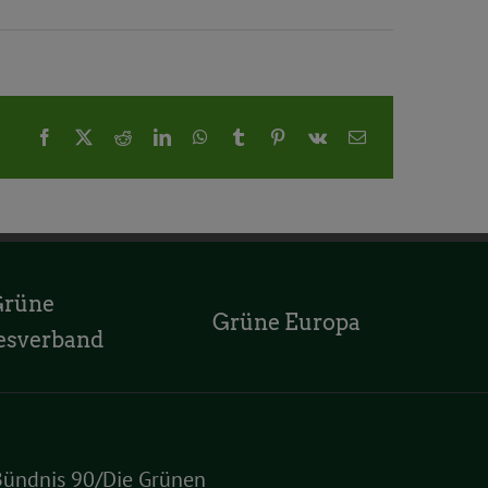
Facebook
X
Reddit
LinkedIn
WhatsApp
Tumblr
Pinterest
Vk
E-
Mail
Grüne
Grüne Europa
esverband
Bündnis 90/Die Grünen