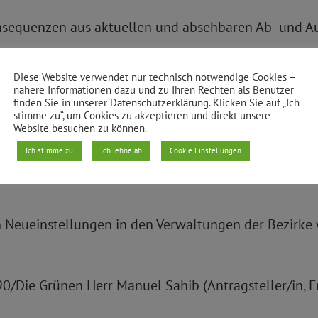
sequenzen aus aktuellen und absehbaren Ab- und Au
Diese Website verwendet nur technisch notwendige Cookies –
verheadbereich sowie die Organisation der bezirklich
nähere Informationen dazu und zu Ihren Rechten als Benutzer
finden Sie in unserer Datenschutzerklärung. Klicken Sie auf „Ich
ts- punkten zu hinterfragen.
stimme zu“, um Cookies zu akzeptieren und direkt unsere
Website besuchen zu können.
g zur Kenntnisnahme der BVV in ihrer März-Sitzung 20
Ich stimme zu
Ich lehne ab
Cookie Einstellungen
en Neueinstellungen in den Verwaltungen der Bezirke 
0/Die Grünen Herr Manuel Sahib (Antragsteller/in, Fra