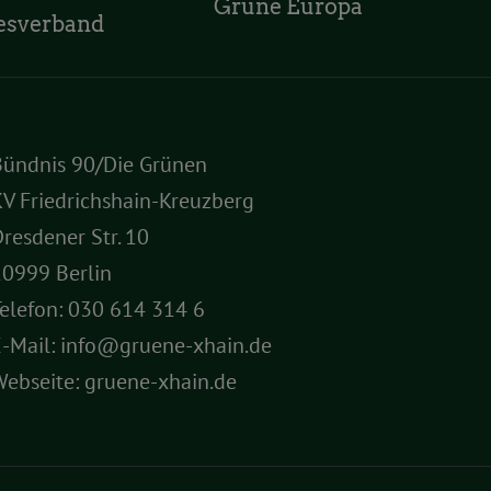
Grüne Europa
esverband
Bündnis 90/Die Grünen
V Friedrichshain-Kreuzberg
resdener Str. 10
10999 Berlin
elefon:
030 614 314 6
E-Mail:
info@gruene-xhain.de
Webseite:
gruene-xhain.de