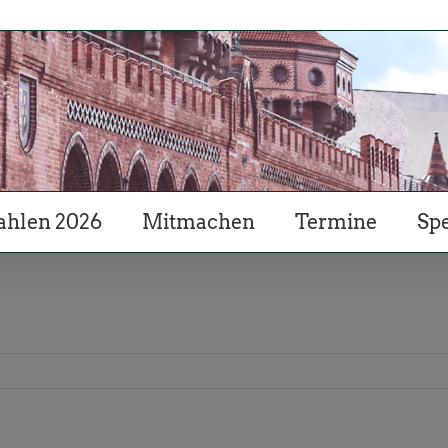
hlen 2026
Mitmachen
Termine
Sp