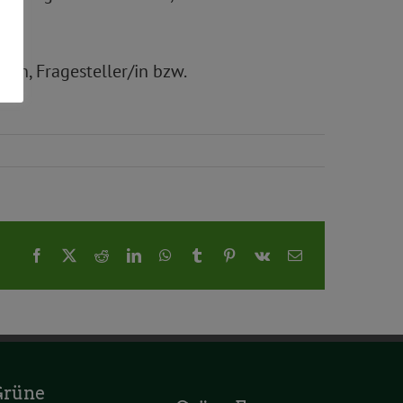
in, Fragesteller/in bzw.
Facebook
X
Reddit
LinkedIn
WhatsApp
Tumblr
Pinterest
Vk
E-
Mail
Grüne