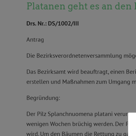
Platanen geht es an den
Drs. Nr.: DS/1002/III
Antrag
Die Bezirksverordnetenversammlung möge
Das Bezirksamt wird beauftragt, einen Ber
erstellen und Maßnahmen zum Umgang mit
Begründung:
Der Pilz Splanchnuomena platani verursacht
wenigen Wochen brüchig werden. Der Pilz se
wird. Um den Bäumen die Rettung zu garan