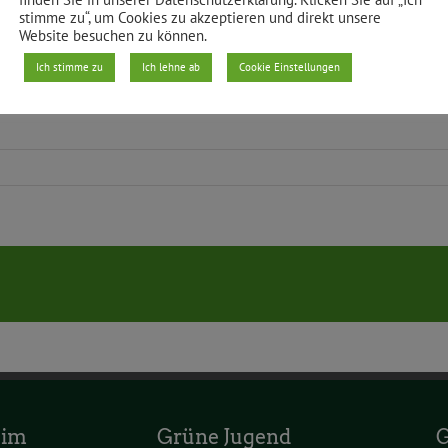
stimme zu“, um Cookies zu akzeptieren und direkt unsere
gefunden wurde.
Website besuchen zu können.
Ich stimme zu
Ich lehne ab
Cookie Einstellungen
90/Die Grünen Herr Günter Schumacher, (Antragsteller/
 im
Grüne Jugend