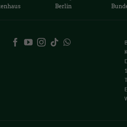
tenhaus
Berlin
Bund
K
D
T