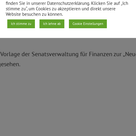
finden Sie in unserer Datenschutzerklärung. Klicken Sie auf „Ich
stimme zu“, um Cookies zu akzeptieren und direkt unsere
Website besuchen zu können.
en auch für weitere Grundstücke des Liegenschaftsfo
Ich stimme zu
Ich lehne ab
Cookie Einstellungen
rlage der Senatsverwaltung für Finanzen zur „Neuen 
gesehen.