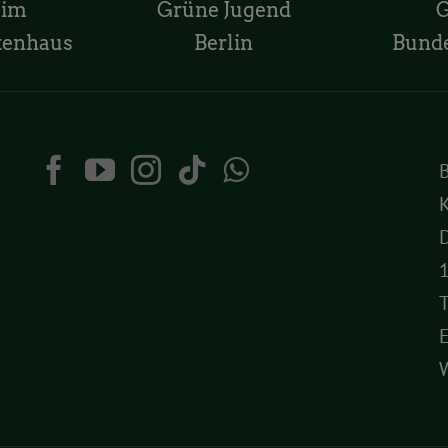
 im
Grüne Jugend
tenhaus
Berlin
Bund
K
D
T