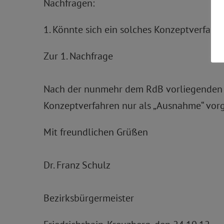
Nachfragen:
1. Könnte sich ein solches Konzeptverfahr
Zur 1. Nachfrage
Nach der nunmehr dem RdB vorliegenden Vo
Konzeptverfahren nur als „Ausnahme“ vor
Mit freundlichen Grüßen
Dr. Franz Schulz
Bezirksbürgermeister