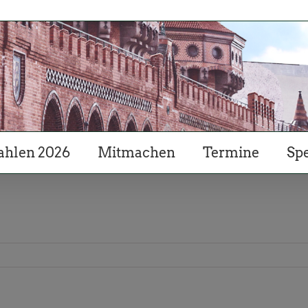
hlen 2026
Mitmachen
Termine
Sp