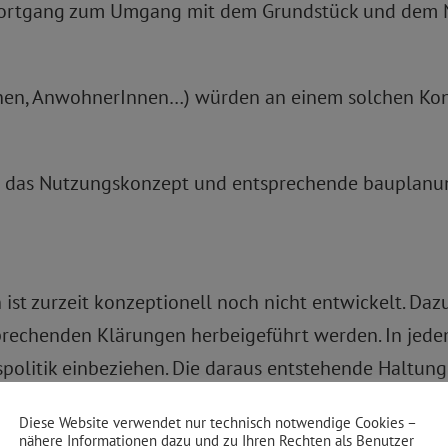
Fortgang zum Umgang mit dem Grundstück und dem N
nnen, AnwohnerInnen…) würden an einem solchen Konz
r das Nutzungskonzept und entsprechende bauplanu
ist zurzeit konzeptionell noch nicht entwickelt. Da
echenden Klärungen herbeigeführt werden. In jedem
olitik einbeziehen. Die daraus entstehende Haltung 
ück ist wahrscheinlich dann mit einer verbindlichen
Diese Website verwendet nur technisch notwendige Cookies –
nähere Informationen dazu und zu Ihren Rechten als Benutzer