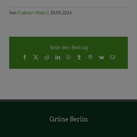
Von
Fraktion Xhain
|
30.09.2024
Teile den Beitrag
Facebook
X
Reddit
LinkedIn
WhatsApp
Tumblr
Pinterest
Vk
E-
Mail
Grüne Berlin