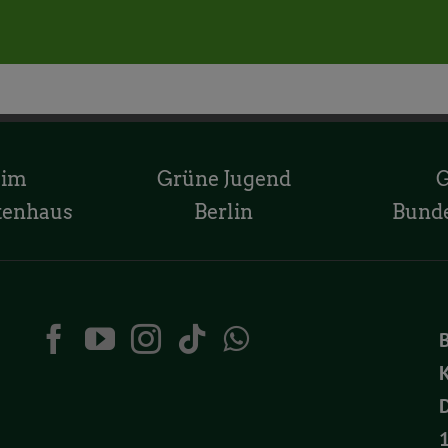
 im
Grüne Jugend
tenhaus
Berlin
Bund
K
D