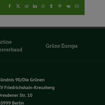
Facebook
X
Reddit
LinkedIn
WhatsApp
Tumblr
Pinterest
Vk
E-
Mail
Grüne
Grüne Europa
esverband
Bündnis 90/Die Grünen
V Friedrichshain-Kreuzberg
resdener Str. 10
10999 Berlin