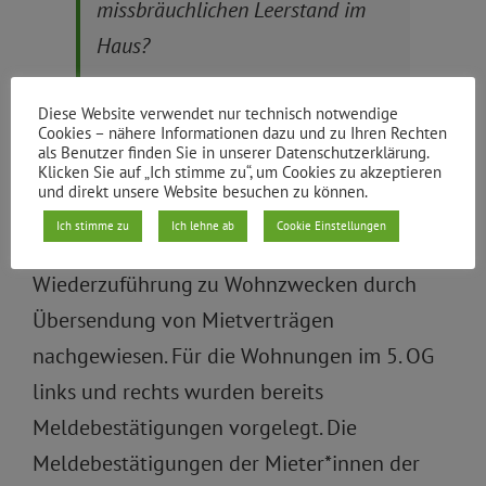
missbräuchlichen Leerstand im
Haus?
Diese Website verwendet nur technisch notwendige
Cookies – nähere Informationen dazu und zu Ihren Rechten
Für die Wohnungen 1. OG rechts, 3. OG rechts,
als Benutzer finden Sie in unserer Datenschutzerklärung.
Klicken Sie auf „Ich stimme zu“, um Cookies zu akzeptieren
5. OG links und 5. OG rechts wurden
und direkt unsere Website besuchen zu können.
Leerstandsgenehmigungen bis zum
Ich stimme zu
Ich lehne ab
Cookie Einstellungen
31.07.2022 erteilt. Mittlerweile wurde die
Wiederzuführung zu Wohnzwecken durch
Übersendung von Mietverträgen
nachgewiesen. Für die Wohnungen im 5. OG
links und rechts wurden bereits
Meldebestätigungen vorgelegt. Die
Meldebestätigungen der Mieter*innen der