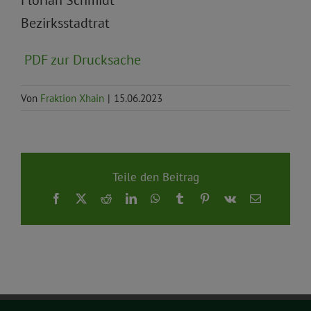
Bezirksstadtrat
PDF zur Drucksache
Von
Fraktion Xhain
|
15.06.2023
Teile den Beitrag
Facebook
X
Reddit
LinkedIn
WhatsApp
Tumblr
Pinterest
Vk
E-
Mail