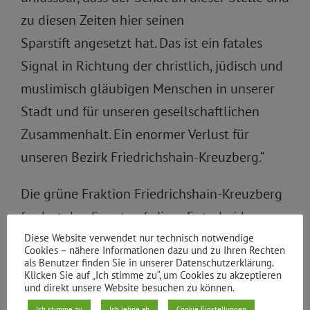
zu diesen Zeiten hier seinen
Sparstift angesetzt hat. Das ist ein fatales
Signal in Richtung der christlich, jüdisch und
muslimisch gläubigen Menschen in unserer
Stadt und für unseren gesellschaftlichen
Zusammenhalt. Ein enormer Verlust für
unseren Bezirk Friedrichshain-Kreuzberg.“
Die grüne Fraktion Friedrichshain-Kreuzberg
fordert den Senat auf, diese Entscheidung zu
korrigieren und die notwendigen Mittel
Diese Website verwendet nur technisch notwendige
Cookies – nähere Informationen dazu und zu Ihren Rechten
freizugeben. Die vorgetragenen Gründe der
als Benutzer finden Sie in unserer Datenschutzerklärung.
Klicken Sie auf „Ich stimme zu“, um Cookies zu akzeptieren
Senatorin, dass es im Sozialraum keine
und direkt unsere Website besuchen zu können.
ausreichenden Bedarfe an Kitaplätzen gäbe,
Ich stimme zu
Ich lehne ab
Cookie Einstellungen