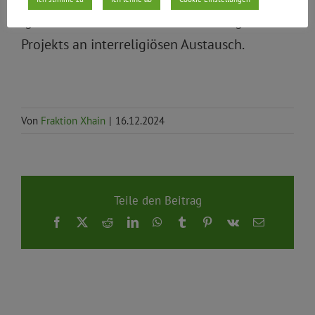
ignoriert die berlinweite Ausrichtung des
Projekts an interreligiösen Austausch.
Von
Fraktion Xhain
|
16.12.2024
Teile den Beitrag
Facebook
X
Reddit
LinkedIn
WhatsApp
Tumblr
Pinterest
Vk
E-
Mail