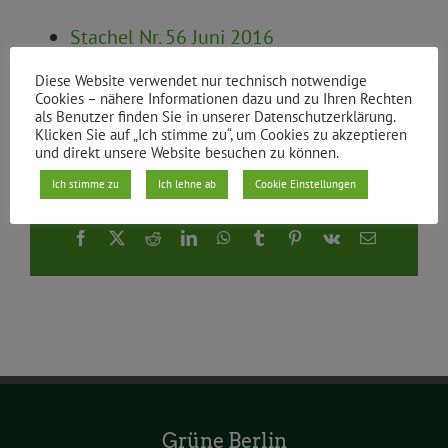
Stachel Nr. 56 Juni 2016
Diese Website verwendet nur technisch notwendige
Von
|
24.06.2016
Cookies – nähere Informationen dazu und zu Ihren Rechten
als Benutzer finden Sie in unserer Datenschutzerklärung.
Klicken Sie auf „Ich stimme zu“, um Cookies zu akzeptieren
und direkt unsere Website besuchen zu können.
Ich stimme zu
Ich lehne ab
Cookie Einstellungen
Teile den Beitrag
Facebook
X
Reddit
LinkedIn
WhatsApp
Tumblr
Pinterest
Vk
E-
Mail
Grüne Berlin