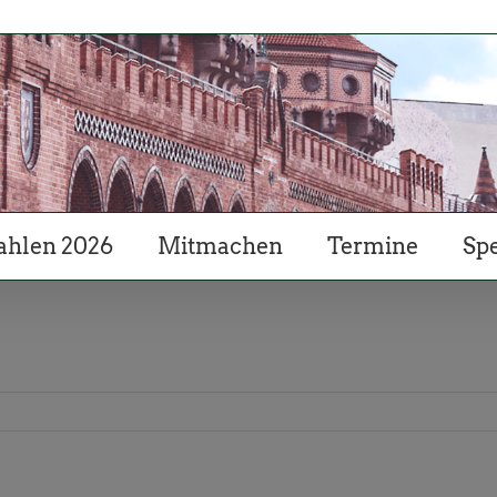
hlen 2026
Mitmachen
Termine
Sp