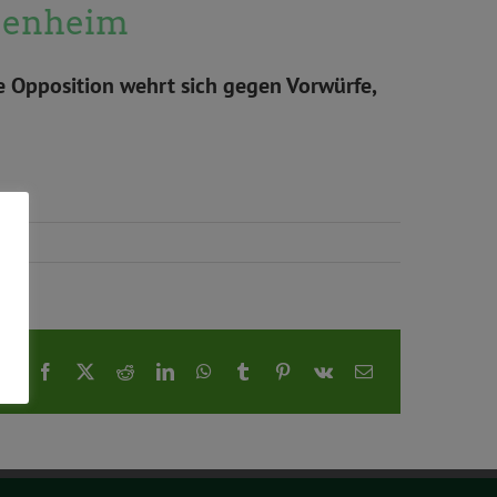
ggenheim
 Opposition wehrt sich gegen Vorwürfe,
Facebook
X
Reddit
LinkedIn
WhatsApp
Tumblr
Pinterest
Vk
E-
Mail