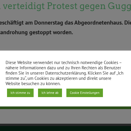
n verteidigt Protest gegen Gu
eschäftigt am Donnerstag das Abgeordnetenhaus. Die
tandrohung gestoppt worden.
Diese Website verwendet nur technisch notwendige Cookies –
nähere Informationen dazu und zu Ihren Rechten als Benutzer
finden Sie in unserer Datenschutzerklärung. Klicken Sie auf „Ich
stimme zu“, um Cookies zu akzeptieren und direkt unsere
Website besuchen zu können.
Ich stimme zu
Ich lehne ab
Cookie Einstellungen