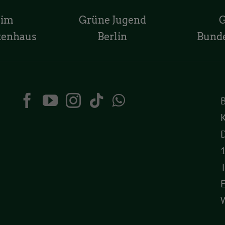
 im
Grüne Jugend
tenhaus
Berlin
Bund
K
D
T