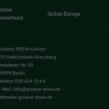
Grüne
Grüne Europa
esverband
Bündnis 90/Die Grünen
V Friedrichshain-Kreuzberg
resdener Str. 10
10999 Berlin
elefon:
030 614 314 6
E-Mail:
info@gruene-xhain.de
Webseite:
gruene-xhain.de