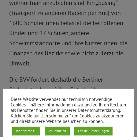
wohnortnah anzubieten sind. Ein „busing“
(Transport zu anderen Bädern per Bus) von
1600 SchülerInnen belastet die betroffenen
Kinder und 17 Schulen, andere
Schwimmstandorte und ihre NutzerInnen, die
Finanzen des Bezirks sowie nicht zuletzt die
Umwelt.
Die BVV fordert deshalb die Berliner
Bäderbetriebe auf, ihre Entscheidung zu
revidieren und das Gespräch mit allen
Diese Website verwendet nur technisch notwendige
Cookies – nähere Informationen dazu und zu Ihren Rechten
Beteiligten zu suchen. Als Sofortmaßnahme
als Benutzer finden Sie in unserer Datenschutzerklärung.
Klicken Sie auf „Ich stimme zu“, um Cookies zu akzeptieren
sind der Weiterbetrieb des Bads und die
und direkt unsere Website besuchen zu können.
Durchführung des Schulschwimmens
Ich stimme zu
Ich lehne ab
Cookie Einstellungen