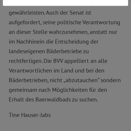
zunächst bis zum Ende des Schuljahres zu
gewährleisten. Auch der Senat ist
aufgefordert, seine politische Verantwortung
an dieser Stelle wahrzunehmen, anstatt nur
im Nachhinein die Entscheidung der
landeseigenen Bäderbetriebe zu
rechtfertigen. Die BVV appelliert an alle
Verantwortlichen im Land und bei den
Bäderbetrieben, nicht „abzutauchen“ sondern
gemeinsam nach Möglichkeiten für den
Erhalt des Baerwaldbads zu suchen.
Tine Hauser-Jabs