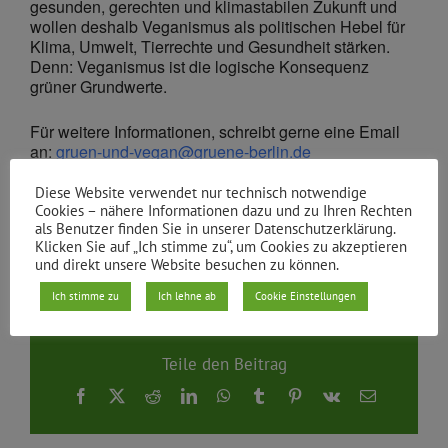
gesunden, gerechten und klimastabilen Zukunft und
wollen deshalb Veganismus als politischen Hebel für
Klima, Umwelt, Tierrechte und Gesundheit stärken.
Denn: Veganismus ist die logische Konsequenz
grüner Grundwerte.
Für weitere Informationen, schreibt gerne eine Email
an:
gruen-und-vegan@gruene-berlin.de
Diese Website verwendet nur technisch notwendige
Cookies – nähere Informationen dazu und zu Ihren Rechten
als Benutzer finden Sie in unserer Datenschutzerklärung.
Klicken Sie auf „Ich stimme zu“, um Cookies zu akzeptieren
Von
gruene xhain
|
10.07.2030
und direkt unsere Website besuchen zu können.
Ich stimme zu
Ich lehne ab
Cookie Einstellungen
Teile den Beitrag
Facebook
X
Reddit
LinkedIn
WhatsApp
Tumblr
Pinterest
Vk
E-
Mail