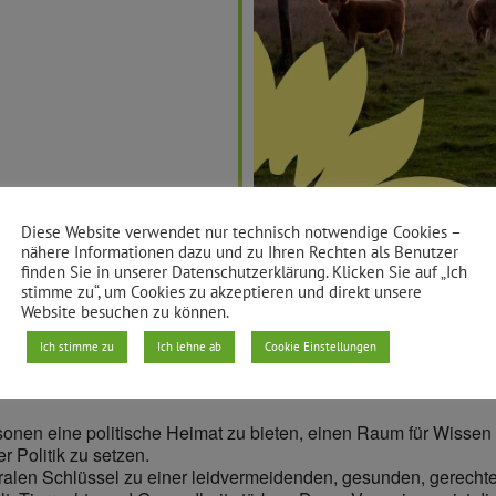
Diese Website verwendet nur technisch notwendige Cookies –
nähere Informationen dazu und zu Ihren Rechten als Benutzer
finden Sie in unserer Datenschutzerklärung. Klicken Sie auf „Ich
stimme zu“, um Cookies zu akzeptieren und direkt unsere
Website besuchen zu können.
Ich stimme zu
Ich lehne ab
Cookie Einstellungen
twoch
im Monat bezirksübergreifend (abwechselnd in Präsenz oder
rsonen eine politische Heimat zu bieten, einen Raum für Wiss
 Politik zu setzen.
alen Schlüssel zu einer leidvermeidenden, gesunden, gerechte