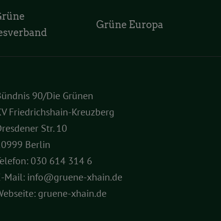
Grüne
Grüne Europa
esverband
Bündnis 90/Die Grünen
V Friedrichshain-Kreuzberg
resdener Str. 10
10999 Berlin
elefon:
030 614 314 6
E-Mail:
info@gruene-xhain.de
Webseite:
gruene-xhain.de