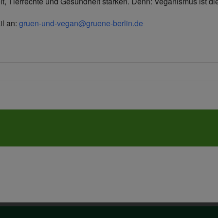
lt, Tierrechte und Gesundheit stärken. Denn: Veganismus ist d
il an:
gruen-und-vegan@gruene-berlin.de