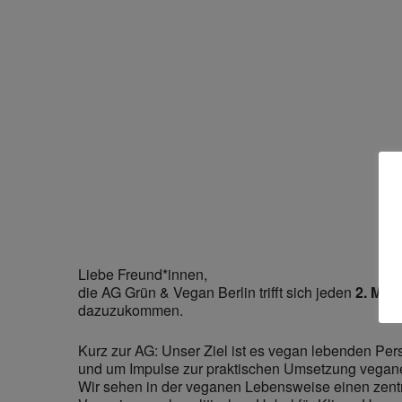
Liebe Freund*innen,
die AG Grün & Vegan Berlin trifft sich jeden
2. Mit
dazuzukommen.
Kurz zur AG: Unser Ziel ist es vegan lebenden Pe
und um Impulse zur praktischen Umsetzung veganer
Wir sehen in der veganen Lebensweise einen zentr