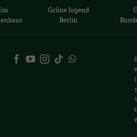
 im
Grüne Jugend
tenhaus
Berlin
Bund
K
D
T