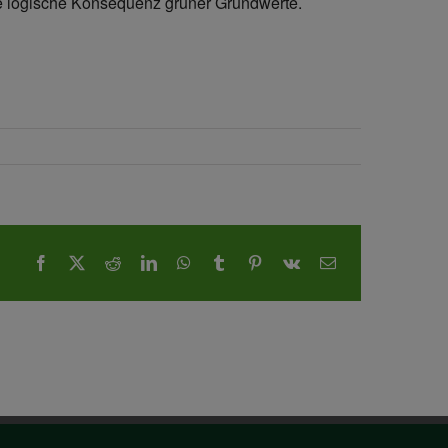
ie logische Konsequenz grüner Grundwerte.
Facebook
X
Reddit
LinkedIn
WhatsApp
Tumblr
Pinterest
Vk
E-
Mail