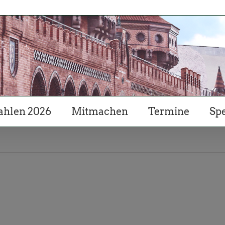
hlen 2026
Mitmachen
Termine
Sp