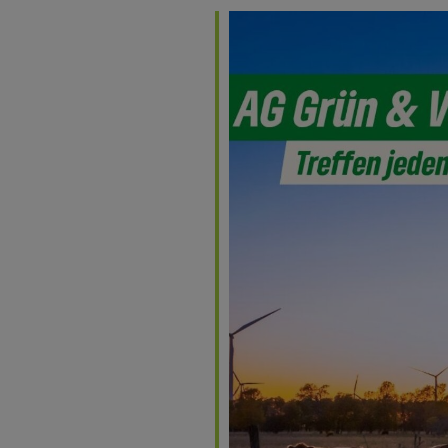
Kalender
iCalendar