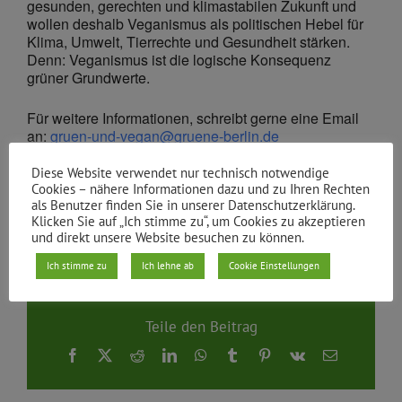
gesunden, gerechten und klimastabilen Zukunft und
wollen deshalb Veganismus als politischen Hebel für
Klima, Umwelt, Tierrechte und Gesundheit stärken.
Denn: Veganismus ist die logische Konsequenz
grüner Grundwerte.
Für weitere Informationen, schreibt gerne eine Email
an:
gruen-und-vegan@gruene-berlin.de
Diese Website verwendet nur technisch notwendige
Cookies – nähere Informationen dazu und zu Ihren Rechten
als Benutzer finden Sie in unserer Datenschutzerklärung.
Klicken Sie auf „Ich stimme zu“, um Cookies zu akzeptieren
Von
gruene xhain
|
12.02.2031
und direkt unsere Website besuchen zu können.
Ich stimme zu
Ich lehne ab
Cookie Einstellungen
Teile den Beitrag
Facebook
X
Reddit
LinkedIn
WhatsApp
Tumblr
Pinterest
Vk
E-
Mail