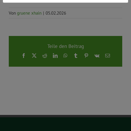
Von
gruene xhain
|
05.02.2026
Teile den Beitrag
Facebook
X
Reddit
LinkedIn
WhatsApp
Tumblr
Pinterest
Vk
E-
Mail