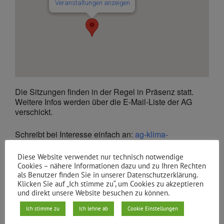
Veranstaltungen anzeigen
Die Sitzungen finden in der Regel in Präsenz statt.
Weitere Infos werden über die E-Mail-Liste der AG
verschickt.
Schreibt bei Interesse einfach an:
ag-klima-
oeko@gruene-xhain.de
Diese Website verwendet nur technisch notwendige
Cookies – nähere Informationen dazu und zu Ihren Rechten
Beitreten Zoom Meeting:
als Benutzer finden Sie in unserer Datenschutzerklärung.
https://eu02web.zoom-x.de/j/67729203390?
Klicken Sie auf „Ich stimme zu“, um Cookies zu akzeptieren
pwd=eE9hTkF2NUlKb3dGaUJUUlZ1VlBwdz09
und direkt unsere Website besuchen zu können.
Meeting-ID: 685 8652 4319
Ich stimme zu
Ich lehne ab
Cookie Einstellungen
Kenncode: 300806