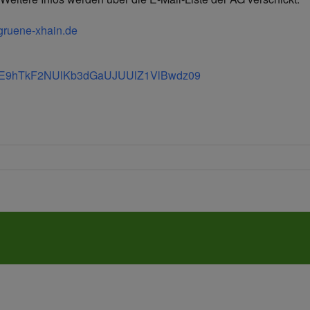
ruene-xhain.de
d=eE9hTkF2NUlKb3dGaUJUUlZ1VlBwdz09