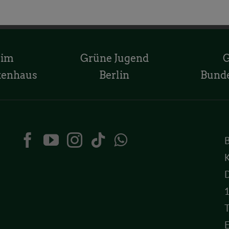
 im
Grüne Jugend
tenhaus
Berlin
Bund
K
D
T