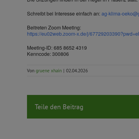
Schreibt bei Interesse einfach an:
ag-klima-oeko@g
Beitreten Zoom Meeting:
https://eu02web.zoom-x.de/j/67729203390?pw
Meeting-ID: 685 8652 4319
Kenncode: 300806
Von
gruene xhain
|
02.04.2026
Teile den Beitrag