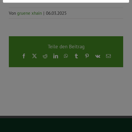
Von
gruene xhain
|
06.03.2025
Teile den Beitrag
Facebook
X
Reddit
LinkedIn
WhatsApp
Tumblr
Pinterest
Vk
E-
Mail