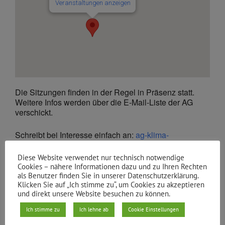
Veranstaltungen anzeigen
Die Sitzungen finden in der Regel in Präsenz statt.
Weitere Infos werden über die E-Mail-Liste der AG
verschickt.
Schreibt bei Interesse einfach an:
ag-klima-
oeko@gruene-xhain.de
Diese Website verwendet nur technisch notwendige
Cookies – nähere Informationen dazu und zu Ihren Rechten
Beitreten Zoom Meeting:
als Benutzer finden Sie in unserer Datenschutzerklärung.
https://eu02web.zoom-x.de/j/67729203390?
Klicken Sie auf „Ich stimme zu“, um Cookies zu akzeptieren
pwd=eE9hTkF2NUlKb3dGaUJUUlZ1VlBwdz09
und direkt unsere Website besuchen zu können.
Meeting-ID: 685 8652 4319
Ich stimme zu
Ich lehne ab
Cookie Einstellungen
Kenncode: 300806