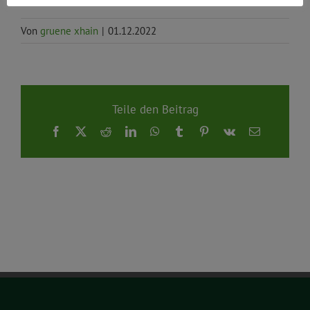
Von
gruene xhain
|
01.12.2022
Teile den Beitrag
Facebook
X
Reddit
LinkedIn
WhatsApp
Tumblr
Pinterest
Vk
E-
Mail