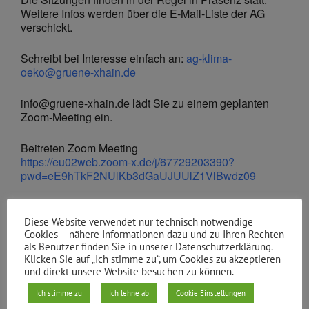
Weitere Infos werden über die E-Mail-Liste der AG
verschickt.
Schreibt bei Interesse einfach an:
ag-klima-
oeko@gruene-xhain.de
info@gruene-xhain.de lädt Sie zu einem geplanten
Zoom-Meeting ein.
Beitreten Zoom Meeting
https://eu02web.zoom-x.de/j/67729203390?
pwd=eE9hTkF2NUlKb3dGaUJUUlZ1VlBwdz09
Meeting-ID: 677 2920 3390
Kenncode: 854004
Diese Website verwendet nur technisch notwendige
Cookies – nähere Informationen dazu und zu Ihren Rechten
als Benutzer finden Sie in unserer Datenschutzerklärung.
Klicken Sie auf „Ich stimme zu“, um Cookies zu akzeptieren
und direkt unsere Website besuchen zu können.
Ich stimme zu
Ich lehne ab
Cookie Einstellungen