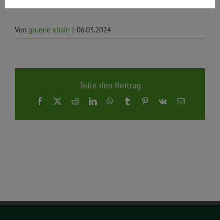
Von
gruene xhain
|
06.03.2024
Teile den Beitrag
Facebook
X
Reddit
LinkedIn
WhatsApp
Tumblr
Pinterest
Vk
E-
Mail