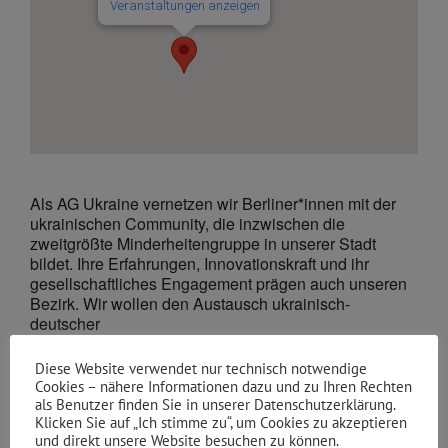
Veranstaltungen anzeigen
Als AG Ukraine vernetzen wir Berliner*innen mit der
ukrainischen Community, die inzwischen die
zweitgrößte Minderheitengruppe in unserer Stadt
bildet. Ihre Erfahrungen, Innovationskraft und ihr
gesellschaftliches Engagement prägen auch unseren
Bezirk. Wir wollen den Austausch ukrainisch-
deutscher
Perspektiven fördern, denn als flächenmäßig größtes
Land Europas hat die Ukraine eine vielfältige Kultur,
Diese Website verwendet nur technisch notwendige
eine reiche Geschichte und eine beeindruckende
Cookies – nähere Informationen dazu und zu Ihren Rechten
Widerstandskraft. Von ihrem Know-how in der
als Benutzer finden Sie in unserer Datenschutzerklärung.
Verteidigung der Freiheit möchten wir lernen, um
Klicken Sie auf „Ich stimme zu“, um Cookies zu akzeptieren
und direkt unsere Website besuchen zu können.
unsere Demokratie auf die