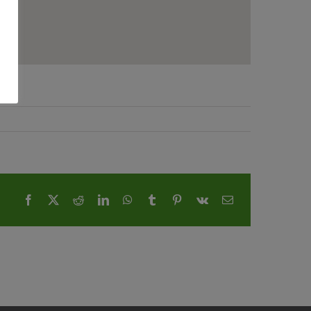
Facebook
X
Reddit
LinkedIn
WhatsApp
Tumblr
Pinterest
Vk
E-
Mail