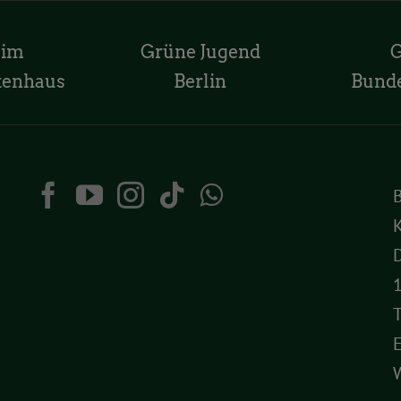
 im
Grüne Jugend
tenhaus
Berlin
Bund
K
D
T