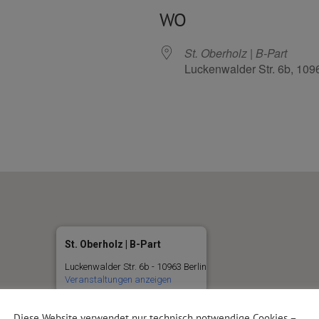
WO
St. Oberholz | B-Part
Luckenwalder Str. 6b, 109
Kalender
iCalendar
St. Oberholz | B-Part
Luckenwalder Str. 6b - 10963 Berlin
Veranstaltungen anzeigen
Diese Website verwendet nur technisch notwendige Cookies –