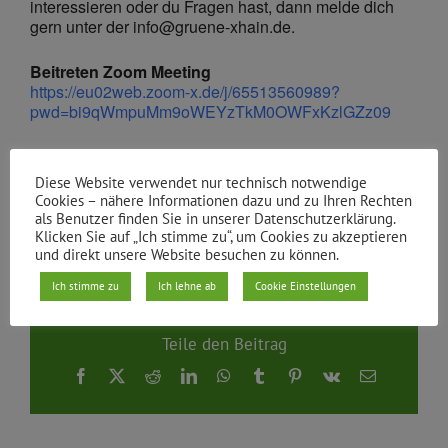
interessieren oder du Fragen hast, dann melde dich
gern unter der info@gruene-xhain.de.
Beitreten Zoom Meeting
https://eu02web.zoom-x.de/j/65513560989?
pwd=bi9qWmpuMm9oWEYzTkM0OWFxKzlGZz09
Meeting-ID: 655 1356 0989
Kenncode: 584899
Diese Website verwendet nur technisch notwendige
Cookies – nähere Informationen dazu und zu Ihren Rechten
als Benutzer finden Sie in unserer Datenschutzerklärung.
Von
gruene xhain
|
05.01.2026
Klicken Sie auf „Ich stimme zu“, um Cookies zu akzeptieren
und direkt unsere Website besuchen zu können.
Ich stimme zu
Ich lehne ab
Cookie Einstellungen
Teile den Beitrag
Facebook
X
Reddit
LinkedIn
WhatsApp
Tumblr
Pinterest
Vk
E-
Mail