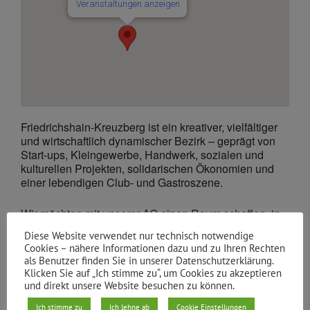
Veranstaltungen anzeigen
Friedrichshain-Kreuzberg ist ein kreativer, vielfältiger
und wirtschaftlich dynamischer Bezirk – geprägt von
Start-ups, Kleingewerbe, Handwerk, sozialen und
kulturellen Projekten, solidarischen Ökonomien und
einer lebendigen Club- und Gastroszene.
Wir möchten mit unserer AG einen Raum schaffen, in
dem wir uns mit der lokalen Wirtschaft vernetzen, ihre
Diese Website verwendet nur technisch notwendige
Bedarfe verstehen und gemeinsam an Lösungen
Cookies – nähere Informationen dazu und zu Ihren Rechten
arbeiten – immer im Sinne einer sozial gerechten,
als Benutzer finden Sie in unserer Datenschutzerklärung.
ökologisch nachhaltigen und demokratisch
Klicken Sie auf „Ich stimme zu“, um Cookies zu akzeptieren
verankerten Wirtschaftsweise.
und direkt unsere Website besuchen zu können.
Ich stimme zu
Ich lehne ab
Cookie Einstellungen