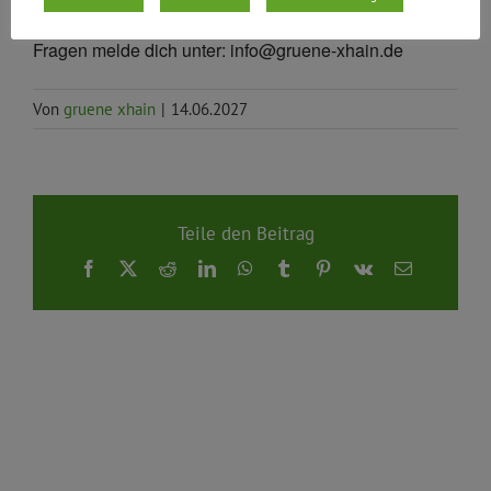
Wir treffen uns
jeden zweiten Montag im Monat
im
Igelbau, Dresdener Straße 10, 10999 Berlin. Bei
Fragen melde dich unter: info@gruene-xhain.de
Von
gruene xhain
|
14.06.2027
Teile den Beitrag
Facebook
X
Reddit
LinkedIn
WhatsApp
Tumblr
Pinterest
Vk
E-
Mail