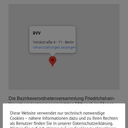
BVV
Yorckstraße 4 - 11 - Berlin
Veranstaltungen anzeigen
Die Bezirksverordnetenversammlung Friedrichshain-
Kreuzberg tagt immer am letzten Mittwoch im Monat,
außer in den Schulferien.
Diese Website verwendet nur technisch notwendige
Cookies – nähere Informationen dazu und zu Ihren Rechten
Als Zuschauer dabei sein?
als Benutzer finden Sie in unserer Datenschutzerklärung.