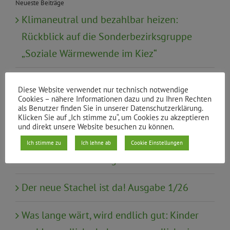
Neueste Beiträge
Klimaneutral und bezahlbar heizen:
Rückblick auf die Sonderbezirksgruppe
„Soziale Wärmewende im Kiez“
Urabstimmung zur Satzungsreform
Diese Website verwendet nur technisch notwendige
Cookies – nähere Informationen dazu und zu Ihren Rechten
Mündliche Anfrage: Gewaltschutz von
als Benutzer finden Sie in unserer Datenschutzerklärung.
Klicken Sie auf „Ich stimme zu“, um Cookies zu akzeptieren
Frauen mit Behinderung in
und direkt unsere Website besuchen zu können.
Schutzeinrichtungen wie Frauenhäusern
Ich stimme zu
Ich lehne ab
Cookie Einstellungen
und Wohneinrichtungen
Der neue Stachel ist da! Ausgabe 1/26
Was lange wärt, wird endlich gut: Kinder