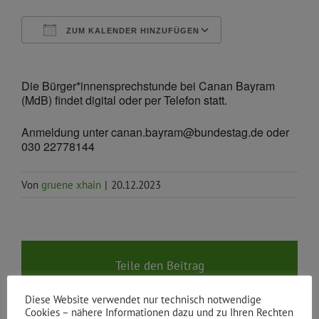
ZUM KALENDER HINZUFÜGEN
ICS herunterladen
Google Kalende
Die Bürger*innensprechstunde bei Canan Bayram
(MdB) findet digital oder per Telefon statt.
Anmeldung unter canan.bayram@bundestag.de oder
030 22778144
Von
gruene xhain
|
20.12.2023
Teile den Beitrag
Facebook
X
Reddit
LinkedIn
WhatsApp
Tumblr
Pinterest
Vk
E-
Diese Website verwendet nur technisch notwendige
Mail
Cookies – nähere Informationen dazu und zu Ihren Rechten