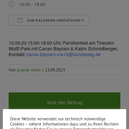
15:00 - 18:00
ZUM KALENDER HINZUFÜGEN
ICS herunterladen
Google Kalende
12.09.23 15:00-18:00 Uhr: Familienfest am Theodor-
Wolff-Park mit Canan Bayram & Katrin Schmidberger,
Kontakt:
canan.bayram.ma10@bundestag.de
Von
gruene xhain
|
12.09.2023
Teile den Beitrag
Facebook
X
Reddit
LinkedIn
WhatsApp
Tumblr
Pinterest
Vk
E-
Mail
Diese Website verwendet nur technisch notwendige
Cookies – nähere Informationen dazu und zu Ihren Rechten