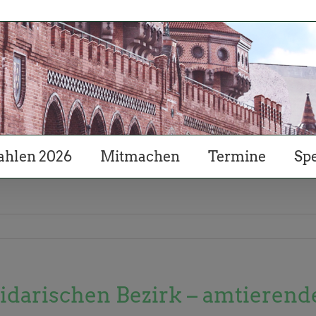
hlen 2026
Mitmachen
Termine
Sp
idarischen Bezirk – amtierende