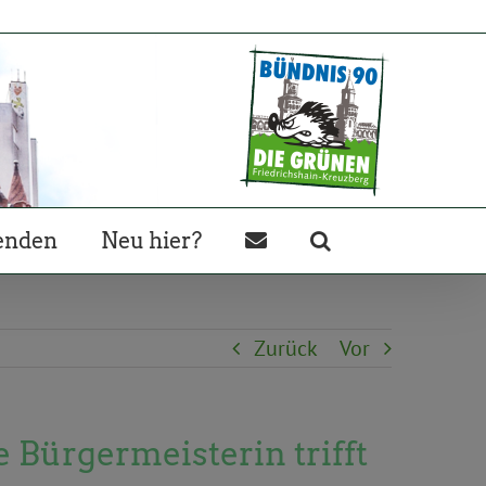
enden
Neu hier?
Zurück
Vor
 Bürgermeisterin trifft