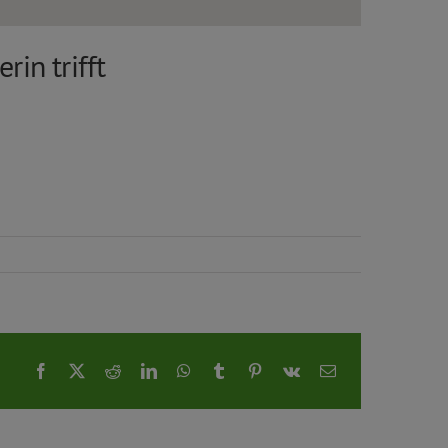
in trifft
Facebook
X
Reddit
LinkedIn
WhatsApp
Tumblr
Pinterest
Vk
E-
Mail