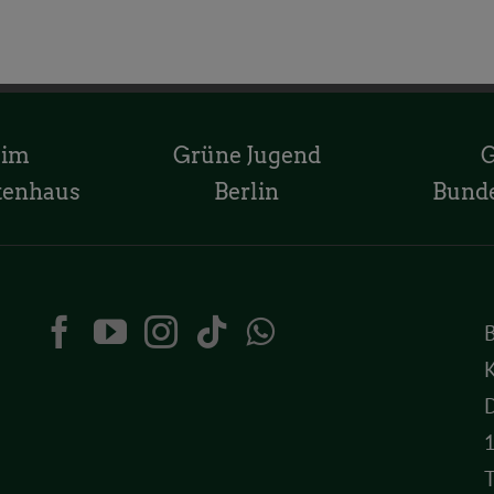
 im
Grüne Jugend
tenhaus
Berlin
Bund
K
D
T