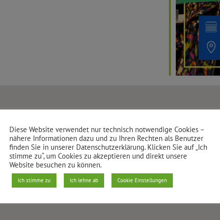
Diese Website verwendet nur technisch notwendige Cookies –
Fliegendes Theater
nähere Informationen dazu und zu Ihren Rechten als Benutzer
finden Sie in unserer Datenschutzerklärung. Klicken Sie auf „Ich
Urbanstraße 100 - Berlin
stimme zu“, um Cookies zu akzeptieren und direkt unsere
Veranstaltungen anzeigen
Website besuchen zu können.
Ich stimme zu
Ich lehne ab
Cookie Einstellungen