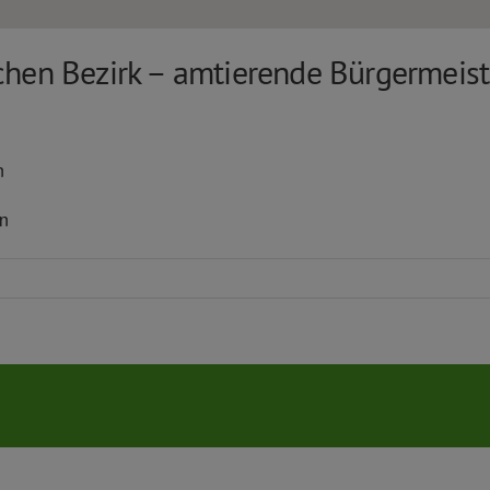
chen Bezirk – amtierende Bürgermeister
n
in