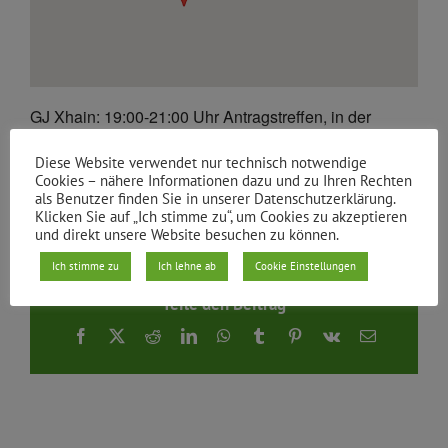
GJ Xhain: 19:00-21:00 Uhr Antragstreffen, in der
Dirschauerstraße 13, Kontakt:
xhain@gj-berlin.de
Diese Website verwendet nur technisch notwendige
Cookies – nähere Informationen dazu und zu Ihren Rechten
Von
gruene xhain
|
13.04.2023
als Benutzer finden Sie in unserer Datenschutzerklärung.
Klicken Sie auf „Ich stimme zu“, um Cookies zu akzeptieren
und direkt unsere Website besuchen zu können.
Ich stimme zu
Ich lehne ab
Cookie Einstellungen
Teile den Beitrag
Facebook
X
Reddit
LinkedIn
WhatsApp
Tumblr
Pinterest
Vk
E-
Mail