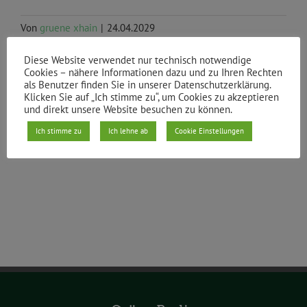
Von
gruene xhain
|
24.04.2029
Diese Website verwendet nur technisch notwendige
Cookies – nähere Informationen dazu und zu Ihren Rechten
als Benutzer finden Sie in unserer Datenschutzerklärung.
Klicken Sie auf „Ich stimme zu“, um Cookies zu akzeptieren
Teile den Beitrag
und direkt unsere Website besuchen zu können.
Facebook
X
Reddit
LinkedIn
WhatsApp
Tumblr
Pinterest
Vk
E-
Ich stimme zu
Ich lehne ab
Cookie Einstellungen
Mail